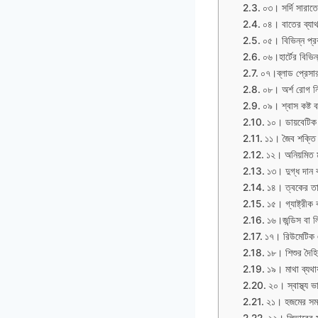
০৩। সর্দি সারাতে
০৪। বাতের ব্যাথ
০৫। বিভিন্ন প্র
০৬।হার্টের বিভিন্
০৭।ব্লাড প্রেসারন
০৮। অর্শ রোগ নি
০৯। শ্বাস কষ্ট ব
১০। ডায়বেটিক নি
১১। জৈব শক্তি ব
১২। অনিয়মিত মা
১৩। দুগ্ধ দান ক
১৪। ত্বকের তার
১৫। গ্যাষ্ট্রীক
১৬।জন্ডিস বা ল
১৭। রিউমেটিক এ
১৮। শিশুর দৈহি
১৯। মাথা ব্যথা
২০। স্বাস্থ্য 
২১। হজমের সমস