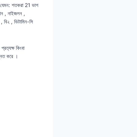
 । যেমন: শতকরা 21 ভাগ
নান , নাইজলন ,
১ , বি২ , ভিটামিন-সি
প্রত্যক্ষ কিংবা
উন্নত করে ।