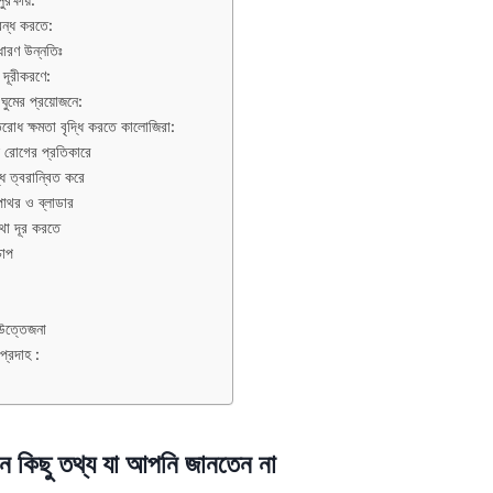
ক্ষায়:
বন্ধ করতে:
ারণ উন্নতিঃ
 দূরীকরণে:
ণ ঘুমের প্রয়োজনে:
োধ ক্ষমতা বৃদ্ধি করতে কালোজিরা:
 রোগের প্রতিকারে
ধি ত্বরান্বিত করে
াথর ও ব্লাডার
থা দূর করতে
চাপ
উত্তেজনা
প্রদাহ :
মন কিছু তথ্য যা আপনি জানতেন না