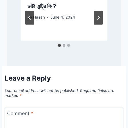
ডাটা এন্ট্রি কি ?
ক
By
Hasan
June 4, 2024
Leave a Reply
Your email address will not be published.
Required fields are
marked
*
Comment
*