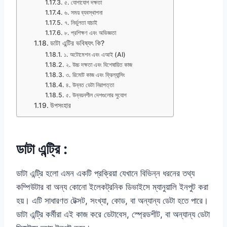
৫. যোগাযোগ দক্ষতা
৬. সময় ব্যবস্থাপনা
৭. নির্ভুলতা যাচাই
৮. প্রশিক্ষণ এবং অভিজ্ঞতা
ডাটা এন্টির ভবিষ্যৎ কি?
১. অটোমেশন এবং এআই (AI)
২. উচ্চ দক্ষতা এবং বিশেষায়িত কাজ
৩. রিমোট কাজ এবং ফ্রিল্যান্সিং
৪. উন্নত ডেটা নিরাপত্তা
৫. উন্নয়নশীল দেশগুলোর সুযোগ
উপসংহার
ডাটা এন্ট্রি :
ডাটা এন্ট্রি হলো এমন একটি প্রক্রিয়া যেখানে বিভিন্ন ধরনের তথ্য
কম্পিউটার বা অন্য কোনো ইলেকট্রনিক ডিভাইসে ম্যানুয়ালি ইনপুট করা
হয়। এটি সাধারণত টেক্সট, সংখ্যা, কোড, বা অন্যান্য ডেটা হতে পারে।
ডাটা এন্ট্রি কর্মীরা এই কাজ করে ডেটাবেস, স্প্রেডশীট, বা অন্যান্য ডেটা