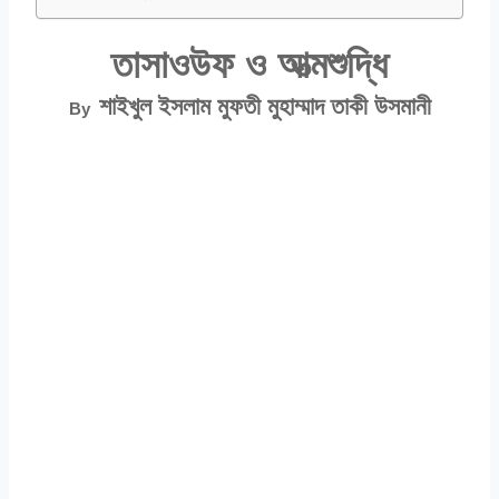
তাসাওউফ ও আত্মশুদ্ধি
শাইখুল ইসলাম মুফতী মুহাম্মাদ তাকী উসমানী
By