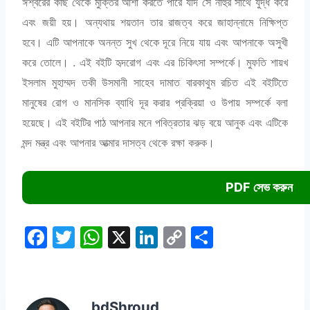
ঈশ্বরের কাছ থেকে মুক্তির আশা করতে পারে যদি সে নাহুর সাথে যুদ্ধ করে
এবং জয়ী হয়। অন্যথায় শয়তান তার রাজত্ব করে জাহান্নামে নিক্ষিপ্ত
হবে। এটি আপনাকে অনন্ত সুখ থেকে দূরে নিয়ে যায় এবং আপনাকে অসুখী
করে তোলে। . এই বইটি হৃদরোগ এবং এর চিকিৎসা সম্পর্কে। মুফতি শায়খ
ইসলাম মুহাম্মদ তকী উসমানী সাহেব দামাত বারকাথুম রচিত এই বইটিতে
মানুষের রোগ ও মানসিক ব্যাধি দূর করার প্রক্রিয়া ও উপায় সম্পর্কে বলা
হয়েছে। এই বইটির পাঠ আপনার মনে পবিত্রতার ঝড় বয়ে আনুক এবং এটিকে
মন্দ মন্ত্র এবং আপনার আত্মার দাসত্ব থেকে রক্ষা করুক।
PDF সেভ করুন
F
T
W
X
Li
C
S
a
w
h
n
o
h
c
itt
at
k
p
ar
e
er
s
e
y
e
bdShroud