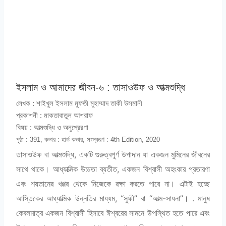
ইসলাম ও আমাদের জীবন-৬ : তাসাওউফ ও আত্মশুদ্ধি
লেখক :
শাইখুল ইসলাম মুফতী মুহাম্মাদ তাকী উসমানী
প্রকাশনী :
মাকতাবাতুল আশরাফ
বিষয় :
আত্মশুদ্ধি ও অনুপ্রেরণা
পৃষ্ঠা : 391, কভার : হার্ড কভার, সংস্করণ : 4th Edition, 2020
তাসাওউফ বা আত্মশুদ্ধি, একটি গুরুত্বপূর্ণ উপাদান যা একজন মুমিনের জীবনের
সাথে থাকে। আধ্যাত্মিক উচ্চতা ব্যতীত, একজন বিশ্বাসী অহংকার প্রতারণা
এবং শয়তানের খপ্পর থেকে নিজেকে রক্ষা করতে পারে না। এটাই হচ্ছে
আস্তিকের আধ্যাত্মিক উন্নতির মাধ্যম, “সুফী” বা “আত্ম-সাধনা”। . মানুষ
কেবলমাত্র একজন বিশ্বাসী হিসাবে ঈশ্বরের সামনে উপস্থিত হতে পারে এবং