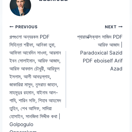
b
A
dI
Li
o
p
n
n
o
p
k
Post
PREVIOUS
NEXT
k
গল্পগুলো অন্যরকম PDF
প্যারাডক্সিক্যাল সাজিদ PDF
navigation
সিহিন্তা শরীফা, আনিকা তুবা,
আরিফ আজাদ |
আফিফা আবেদিন সাওদা, আরমান
Paradoxical Sazid
ইবন সোলাইমান, আরিফ আজাদ,
PDF eboiself Arif
আরিফ আবদাল চৌধুরী, আরিফুল
Azad
ইসলাম, আলী আবদুল্লাহ,
জাকারিয়া মাসুদ, নুসরাত জাহান,
মাহমুদুর রহমান, যাইনাব আল-
গাযি, শারিন সফি, শিহাব আহমেদ
তুহিন, শেখ আসিফ, সাদিয়া
হোসাইন, সানজিদা সিদ্দীক কথা |
Golpogulo