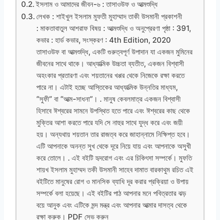
ইসলাম ও আমাদের জীবন-৬ : তাসাওউফ ও আত্মশুদ্ধি
লেখক : শাইখুল ইসলাম মুফতী মুহাম্মাদ তাকী উসমানী প্রকাশনী
: মাকতাবাতুল আশরাফ বিষয় : আত্মশুদ্ধি ও অনুপ্রেরণা পৃষ্ঠা : 391,
কভার : হার্ড কভার, সংস্করণ : 4th Edition, 2020
তাসাওউফ বা আত্মশুদ্ধি, একটি গুরুত্বপূর্ণ উপাদান যা একজন মুমিনের
জীবনের সাথে থাকে। আধ্যাত্মিক উচ্চতা ব্যতীত, একজন বিশ্বাসী
অহংকার প্রতারণা এবং শয়তানের খপ্পর থেকে নিজেকে রক্ষা করতে
পারে না। এটাই হচ্ছে আস্তিকের আধ্যাত্মিক উন্নতির মাধ্যম,
“সুফী” বা “আত্ম-সাধনা”। . মানুষ কেবলমাত্র একজন বিশ্বাসী
হিসাবে ঈশ্বরের সামনে উপস্থিত হতে পারে এবং ঈশ্বরের কাছ থেকে
মুক্তির আশা করতে পারে যদি সে নাহুর সাথে যুদ্ধ করে এবং জয়ী
হয়। অন্যথায় শয়তান তার রাজত্ব করে জাহান্নামে নিক্ষিপ্ত হবে।
এটি আপনাকে অনন্ত সুখ থেকে দূরে নিয়ে যায় এবং আপনাকে অসুখী
করে তোলে। . এই বইটি হৃদরোগ এবং এর চিকিৎসা সম্পর্কে। মুফতি
শায়খ ইসলাম মুহাম্মদ তকী উসমানী সাহেব দামাত বারকাথুম রচিত এই
বইটিতে মানুষের রোগ ও মানসিক ব্যাধি দূর করার প্রক্রিয়া ও উপায়
সম্পর্কে বলা হয়েছে। এই বইটির পাঠ আপনার মনে পবিত্রতার ঝড়
বয়ে আনুক এবং এটিকে মন্দ মন্ত্র এবং আপনার আত্মার দাসত্ব থেকে
রক্ষা করুক। PDF সেভ করুন