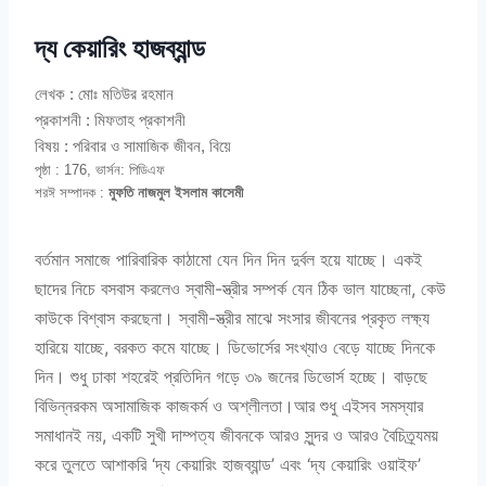
দ্য কেয়ারিং হাজব্যান্ড
লেখক :
মোঃ মতিউর রহমান
প্রকাশনী :
মিফতাহ প্রকাশনী
বিষয় :
পরিবার ও সামাজিক জীবন, বিয়ে
পৃষ্ঠা : 176, ভার্সন: পিডিএফ
শরঈ সম্পাদক :
মুফতি নাজমুল ইসলাম কাসেমী
বর্তমান সমাজে পারিবারিক কাঠামো যেন দিন দিন দুর্বল হয়ে যাচ্ছে। একই
ছাদের নিচে বসবাস করলেও স্বামী-স্ত্রীর সম্পর্ক যেন ঠিক ভাল যাচ্ছেনা, কেউ
কাউকে বিশ্বাস করছেনা। স্বামী-স্ত্রীর মাঝে সংসার জীবনের প্রকৃত লক্ষ্য
হারিয়ে যাচ্ছে, বরকত কমে যাচ্ছে। ডিভোর্সের সংখ্যাও বেড়ে যাচ্ছে দিনকে
দিন। শুধু ঢাকা শহরেই প্রতিদিন গড়ে ৩৯ জনের ডিভোর্স হচ্ছে। বাড়ছে
বিভিন্নরকম অসামাজিক কাজকর্ম ও অশ্লীলতা।আর শুধু এইসব সমস্যার
সমাধানই নয়, একটি সুখী দাম্পত্য জীবনকে আরও সুন্দর ও আরও বৈচিত্র্যময়
করে তুলতে আশাকরি ‘দ্য কেয়ারিং হাজব্যান্ড’ এবং ‘দ্য কেয়ারিং ওয়াইফ’