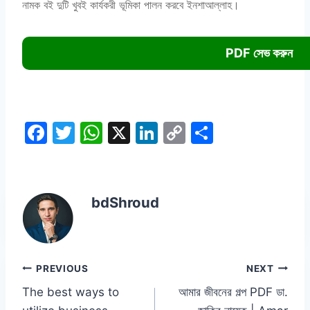
নামক বই দুটি খুবই কার্যকরী ভূমিকা পালন করবে ইনশাআল্লাহ।
PDF সেভ করুন
F
T
W
X
Li
C
S
a
w
h
n
o
h
c
itt
at
k
p
ar
e
er
s
e
y
e
bdShroud
b
A
dI
Li
o
p
n
n
o
p
k
Post
PREVIOUS
NEXT
k
The best ways to
আমার জীবনের গল্প PDF ডা.
navigation