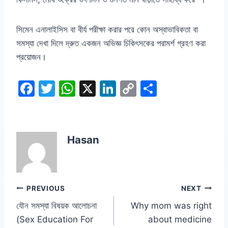
সিমেন এনালাইসিস বা বীর্য পরীক্ষা করার পরে কোন অস্বাভাবিকতা বা
সমস্যা দেখা দিলে দ্রুত একজন অভিজ্ঞ চিকিৎসকের পরামর্শ গ্রহণ করা
প্রয়োজন।
F
T
W
X
Li
C
S
a
w
h
n
o
h
c
itt
at
k
p
ar
e
er
s
e
y
e
Hasan
b
A
dI
Li
o
p
n
n
o
p
k
Post
PREVIOUS
NEXT
k
যৌন সমস্যা বিষয়ক আলোচনা
Why mom was right
navigation
(Sex Education For
about medicine