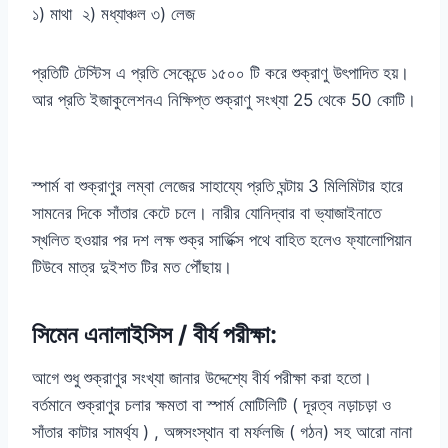
১) মাথা ২) মধ্যাঞ্চল ৩) লেজ
প্রতিটি টেস্টিস এ প্রতি সেকেন্ডে ১৫০০ টি করে শুক্রাণু উৎপাদিত হয়।
আর প্রতি ইজাকুলেশনএ নিক্ষিপ্ত শুক্রাণু সংখ্যা 25 থেকে 50 কোটি।
স্পার্ম বা শুক্রাণুর লম্বা লেজের সাহায্যে প্রতি ঘন্টায় 3 মিলিমিটার হারে
সামনের দিকে সাঁতার কেটে চলে। নারীর যোনিদ্বার বা ভ্যাজাইনাতে
স্খলিত হওয়ার পর দশ লক্ষ শুক্র সার্ভিক্স পথে বাহিত হলেও ফ্যালোপিয়ান
টিউবে মাত্র দুইশত টির মত পৌঁছায়।
সিমেন এনালাইসিস / বীর্য পরীক্ষা:
আগে শুধু শুক্রাণুর সংখ্যা জানার উদ্দেশ্যে বীর্য পরীক্ষা করা হতো।
বর্তমানে শুক্রাণুর চলার ক্ষমতা বা স্পার্ম মোটিলিটি ( দূরত্ব নড়াচড়া ও
সাঁতার কাটার সামর্থ্য ) , অঙ্গসংস্থান বা মর্ফলজি ( গঠন) সহ আরো নানা