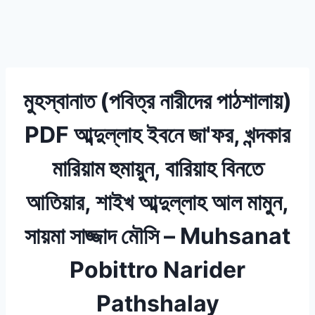
মুহস্বানাত (পবিত্র নারীদের পাঠশালায়)
PDF আব্দুল্লাহ ইবনে জা'ফর, খন্দকার
মারিয়াম হুমায়ুন, বারিয়াহ বিনতে
আতিয়ার, শাইখ আব্দুল্লাহ আল মামুন,
সায়মা সাজ্জাদ মৌসি – Muhsanat
Pobittro Narider
Pathshalay