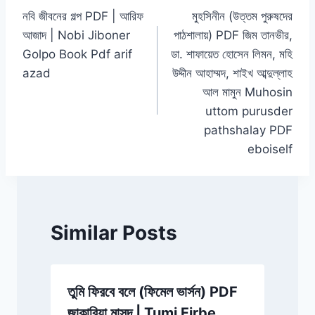
k
নবি জীবনের গল্প PDF | আরিফ
মুহসিনীন (উত্তম পুরুষদের
navigation
আজাদ | Nobi Jiboner
পাঠশালায়) PDF জিম তানভীর,
Golpo Book Pdf arif
ডা. শাফায়েত হোসেন লিমন, মহি
azad
উদ্দীন আহাম্মদ, শাইখ আব্দুল্লাহ
আল মামুন Muhosin
uttom purusder
pathshalay PDF
eboiself
Similar Posts
তুমি ফিরবে বলে (ফিমেল ভার্সন) PDF
স
জাকারিয়া মাসুদ | Tumi Firbe