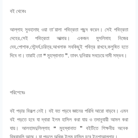
বই থেকেঃ
আল্লাহ সুবহানাহু ওয়া তা’য়ালা পবিত্রতা পছন্দ করেন। সেই পবিত্রতা
দেহের,সেই পবিত্রতা আত্মার। একজন মুসলিমাহ নিজের
দেহ,পোশাক,সৌন্দর্য,চরিত্র,আখলাক সবকিছুই পবিত্র রাখবে,কলুষিত হতে
দিবে না। তারাই তো ❝ মুহস্বানাত ❞, তাবৎ দুনিয়ার সবচেয়ে দামী সম্ভব।
পরিশেষেঃ
বই পড়ার বিকল্প নেই। বই যত পড়বে জ্ঞানের পরিধি আরো বাড়বে। এমন
বই পড়তে হবে যা দ্বারা ইলম হাসিল করা যায় ও তদানুযায়ী আমল করা
যায়। আলহামদুলিল্লাহ ❝ মুহস্বানাত ❞ বইটিতে শিক্ষনীয় অনেক
বিষয়াবলি আছে। যা পড়লে অধিক ইলম হাসিল হবে ইনশাআল্লাহ।