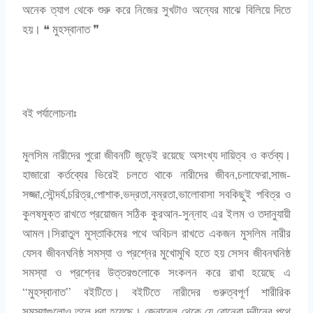
অনেক ত্যাগ থেকে শুরু করে নিজের সুখটাও অন্যের মাঝে বিলিয়ে দিতে
হয়। ❝ মুহস্বানাত ❞
বই পর্যালোচনা
মুলসিম নারীদের পুরো জীবনটি জুড়েই রয়েছে অসংখ্য দায়িত্ব ও কর্তব্য।
হাজারো কর্তব্যের ভিরেই চলতে থাকে নারীদের জীবন,চলাফেরা,সাজ-
সজ্জা,সৌন্দর্য,চরিত্র,পোশাক,ভদ্রতা,নম্রতা,ভালোবাসা সবকিছুই পবিত্র ও
কুলষমুক্ত রাখতে প্রয়োজন সঠিক কুরআন-সুন্নাহ এর ইলম ও তদানুযায়ী
আমল।সিরাতুল মুস্তাকিমের পথে অবিচল রাখতে একজন মুসলিম নারীর
যেসব জীবনঘনিষ্ঠ সমস্যা ও প্রশ্নের মুখোমুখি হতে হয় সেসব জীবনঘনিষ্ঠ
সমস্যা ও প্রশ্নের উত্তরগুলোকে সংকলন করে রাখা হয়েছে এ
“মুহস্বানাত” বইটিতে। বইটিতে নারীদের গুরুত্বপূর্ণ শারীরিক
সমস্যাগুলোও তুলে ধরা হয়েছে। জেনারেল থেকে যে বোনেরা দ্বীনের পথে