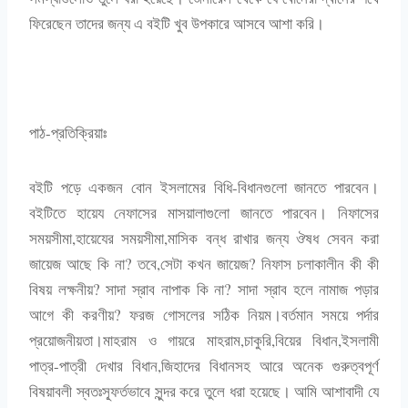
ফিরেছেন তাদের জন্য এ বইটি খুব উপকারে আসবে আশা করি।
পাঠ-প্রতিক্রিয়াঃ
বইটি পড়ে একজন বোন ইসলামের বিধি-বিধানগুলো জানতে পারবেন।
বইটিতে হায়েয নেফাসের মাসয়ালাগুলো জানতে পারবেন। নিফাসের
সময়সীমা,হায়েযের সময়সীমা,মাসিক বন্ধ রাখার জন্য ঔষধ সেবন করা
জায়েজ আছে কি না? তবে,সেটা কখন জায়েজ? নিফাস চলাকালীন কী কী
বিষয় লক্ষনীয়? সাদা স্রাব নাপাক কি না? সাদা স্রাব হলে নামাজ পড়ার
আগে কী করণীয়? ফরজ গোসলের সঠিক নিয়ম।বর্তমান সময়ে পর্দার
প্রয়োজনীয়তা।মাহরাম ও গায়রে মাহরাম,চাকুরি,বিয়ের বিধান,ইসলামী
পাত্র-পাত্রী দেখার বিধান,জিহাদের বিধানসহ আরে অনেক গুরুত্বপূর্ণ
বিষয়াবলী স্বতঃস্ফূর্তভাবে সুন্দর করে তুলে ধরা হয়েছে। আমি আশাবাদী যে