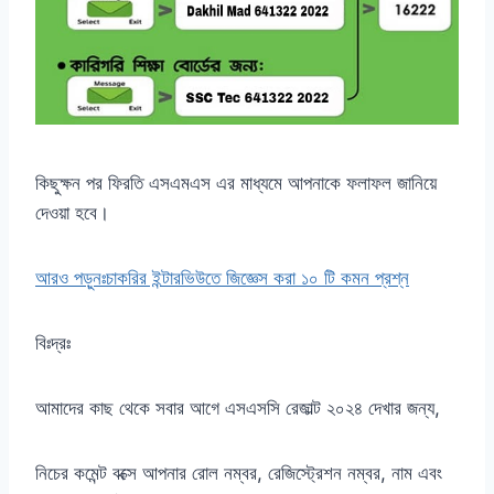
কিছুক্ষন পর ফিরতি এসএমএস এর মাধ্যমে আপনাকে ফলাফল জানিয়ে
দেওয়া হবে।
আরও পড়ুনঃচাকরির ইন্টারভিউতে জিজ্ঞেস করা ১০ টি কমন প্রশ্ন
বিঃদ্রঃ
আমাদের কাছ থেকে সবার আগে এসএসসি রেজাল্ট ২০২৪ দেখার জন্য,
নিচের কমেন্ট বক্সে আপনার রোল নম্বর, রেজিস্ট্রেশন নম্বর, নাম এবং