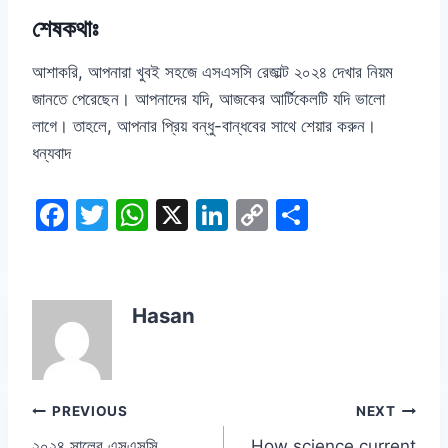
শেষকথাঃ
আশাকরি, আপনারা খুবই সহজে এসএসসি রেজাল্ট ২০২৪ দেখার নিয়ম
জানতে পেরেছেন। আপনাদের যদি, আজকের আর্টিকেলটি যদি ভালো
লাগে। তাহলে, আপনার প্রিয় বন্ধু-বান্ধবের সাথে শেয়ার করুন।
ধন্যবাদ
F
T
W
X
Li
C
S
a
w
h
n
o
h
c
itt
at
k
p
ar
e
er
s
e
y
e
Hasan
b
A
dI
Li
o
p
n
n
o
p
k
Post
PREVIOUS
NEXT
k
২০২৪ সালের এসএসসি
How science current