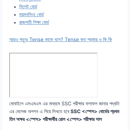
সিলেট বোর্ড
ময়মনসিংহ বোর্ড
রাজশাহী শিক্ষা বোর্ড
আরও পড়ুনঃ Tense কাকে বলে? Tense কত প্রকার ও কি কি
মোবাইলে এসএমএস এর মাধ্যমে SSC পরীক্ষার ফলাফল জানার পদ্ধতি
এর মেসেজ অপশন এ গিয়ে লিখতে হবে
SSC <স্পেস> বোর্ডের প্রথম
তিন অক্ষর <স্পেস> পরীক্ষার্থীর রোল <স্পেস> পরীক্ষার সাল