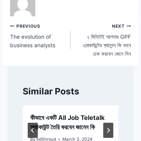
b
A
dI
Li
o
p
n
n
o
p
k
Post
PREVIOUS
NEXT
k
The evolution of
২ মিনিটেই আপনার GPF
navigation
business analysts
এ্যাকাউন্টের ব্যালেন্স কি ভাবে
চেক করবেন জেনে নিন
Similar Posts
কীভাবে একটি All Job Teletalk
অ্যাকাউন্ট তৈরি করবেন জানেন কি
অ
By
bdShroud
March 3, 2024