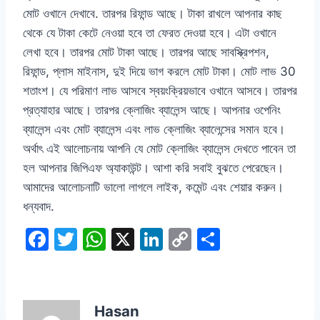
মোট ওখানে দেখাবে. তারপর রিফান্ড আছে। টাকা রাখলে আপনার কাছ
থেকে যে টাকা কেটে নেওয়া হবে তা ফেরত দেওয়া হবে। এটা ওখানে
লেখা হবে। তারপর মোট টাকা আছে। তারপর আছে সাবস্ক্রিপশন,
রিফান্ড, প্লাস মাইনাস, দুই দিয়ে ভাগ করলে মোট টাকা। মোট লাভ 30
শতাংশ। যে পরিমাণ লাভ আসবে স্বয়ংক্রিয়ভাবে ওখানে আসবে। তারপর
প্রত্যাহার আছে। তারপর ক্লোজিং ব্যালেন্স আছে। আপনার ওপেনিং
ব্যালেন্স এবং মোট ব্যালেন্স এবং লাভ ক্লোজিং ব্যালেন্সের সমান হবে।
অর্থাৎ এই আলোচনায় আপনি যে মোট ক্লোজিং ব্যালেন্স দেখতে পাবেন তা
হল আপনার জিপিএফ অ্যাকাউন্ট। আশা করি সবাই বুঝতে পেরেছেন।
আমাদের আলোচনাটি ভালো লাগলে লাইক, কমেন্ট এবং শেয়ার করুন।
ধন্যবাদ.
F
T
W
X
Li
C
S
a
w
h
n
o
h
c
itt
at
k
p
ar
e
er
s
e
y
e
Hasan