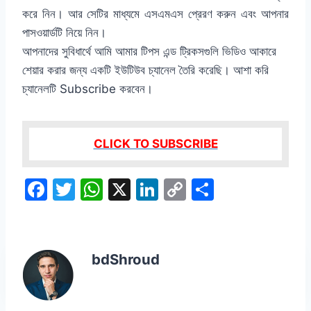
করে নিন। আর সেটির মাধ্যমে এসএমএস প্রেরণ করুন এবং আপনার
পাসওয়ার্ডটি নিয়ে নিন।
আপনাদের সুবিধার্থে আমি আমার টিপস এন্ড ট্রিকসগুলি ভিডিও আকারে
শেয়ার করার জন্য একটি ইউটিউব চ্যানেল তৈরি করেছি। আশা করি
চ্যানেলটি Subscribe করবেন।
CLICK TO SUBSCRIBE
F
T
W
X
Li
C
S
a
w
h
n
o
h
c
itt
at
k
p
ar
e
er
s
e
y
e
bdShroud
b
A
dI
Li
o
p
n
n