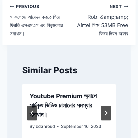
o
p
k
Post
PREVIOUS
NEXT
k
৭ কলেজে আবেদন করতে গিয়ে
Robi &amp;amp;
navigation
ফিরতি এসএমএস এর বিড়ম্বনার
Airtel সিমে 53MB Free
সমাধান।
বিজয় দিবস অফার
Similar Posts
Youtube Premium অ্যাপে
ক
সার্চকৃত ভিডিও চালানোর সমস্যার
হ
সমাধান।
ক
By
bdShroud
September 16, 2023