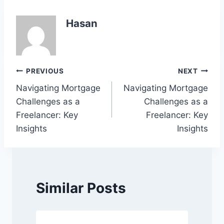
c
itt
at
k
p
ar
e
er
s
e
y
e
Hasan
b
A
dI
Li
o
p
n
n
o
p
k
Post
PREVIOUS
NEXT
k
Navigating Mortgage
Navigating Mortgage
navigation
Challenges as a
Challenges as a
Freelancer: Key
Freelancer: Key
Insights
Insights
Similar Posts