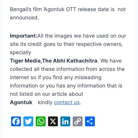
Bengali’s film ‘Agontuk OTT release date is not
announced.
Important:
All the images we have used on our
site its credit goes to their respective owners,
specially
Tiger Media,The Abhi Kathachitra
. We have
collected all these information from across the
internet so if you find any misleading
information or you has any information that is
not listed on our article about
Agontuk
kindly
contact us
.
F
T
W
X
Li
C
S
a
w
h
n
o
h