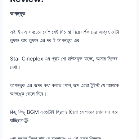
আগন্তুক
এই ঈদ এ সবচেয়ে বেশি যেই সিনেমা নিয়ে দর্শক দের আগ্রহ সেটা
তুফান আর তুফান এর পর ই আগন্তুক এর
Star Cineplex এর প্রায় শো হাউসফুল যাচ্ছে, আমার নিজের
দেখা।
আগন্তুক এর গল্পের কথা বলতে গেলে,গল্পে এতো টুইস্ট যে আমাকে
আতঙ্কে ফেলে দিবে।
কিছু কিছু BGM এতোটাই থ্রিলার ছিলো যে গায়ের লোম দার হয়ে
যাচ্ছিলো😰
এটা বলতে দ্বিধা নাই যে বাংলাদেশ এ এই রকম থ্রিলার।