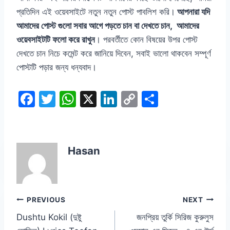
প্রতিদিন এই ওয়েবসাইটে নতুন নতুন পোস্ট পাবলিশ করি।
আপনারা যদি
আমাদের পোস্ট গুলো সবার আগে পড়তে চান বা দেখতে চান, আমাদের
ওয়েবসাইটটি ফলো করে রাখুন
। পরবর্তীতে কোন বিষয়ের উপর পোস্ট
দেখতে চান নিচে কমেন্ট করে জানিয়ে দিবেন, সবাই ভালো থাকবেন সম্পূর্ণ
পোস্টটি পড়ার জন্য ধন্যবাদ।
F
T
W
X
Li
C
S
a
w
h
n
o
h
c
itt
at
k
p
ar
e
er
s
e
y
e
Hasan
b
A
dI
Li
o
p
n
n
o
p
k
Post
PREVIOUS
NEXT
k
Dushtu Kokil (দুষ্টু
জনপ্রিয় তুর্কি সিরিজ কুরুলুস
navigation