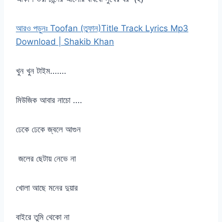
আরও পড়ুনঃ Toofan (তুফান)Title Track Lyrics Mp3
Download | Shakib Khan
খুন খুন টাইম…….
মিউজিক আবার নাচো ….
ঢেকে ঢেকে জ্বলে আগুন
জলের ছেটায় নেভে না
খোলা আছে মনের দুয়ার
বাইরে তুমি থেকো না