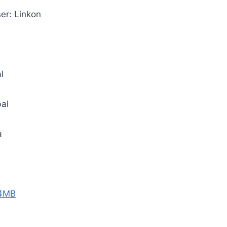
ser: Linkon
l
bal
a
-4MB