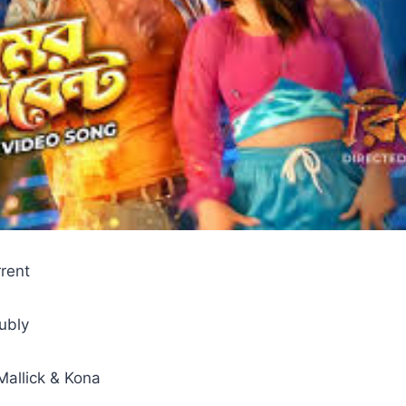
rrent
ubly
 Mallick & Kona