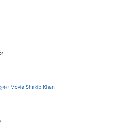
রে
(তুফান) Movie Shakib Khan
র