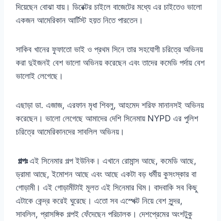
দিয়েছেন বোঝা যায়। ডিরেক্টর চাইলে বাজেটের মধ্যে এর চাইতেও ভালো
একজন আমেরিকান আর্টিস্ট হয়ত নিতে পারতেন।
সাকিব খানের ফুফাতো ভাই ও প্রথম সিনে তার সহযোগী চরিত্রে অভিনয়
করা দুইজনই বেশ ভালো অভিনয় করেছেন এবং তাদের কমেডি পর্দায় বেশ
ভালোই লেগেছে।
এছাড়া ডা. এজাজ, এরফান মৃধা শিবলু, আহমেদ শরিফ মানানসই অভিনয়
করেছেন। ভালো লেগেছে আমাদের দেশি সিনেমায় NYPD এর পুলিশ
চরিত্রে আমেরিকানদের সাবলিল অভিনয়।
গল্পঃ
এই সিনেমার গল্প ইউনিক। এখানে রোমান্স আছে, কমেডি আছে,
ড্রামা আছে, ইমোশন আছে এবং আছে একটা বড় ধর্মীয় কুসংস্কার বা
গোড়ামী। এই গোড়ামীটাই মূলত এই সিনেমার থিম। বাদবাকি সব কিছু
এটাকে কেন্দ্র করেই ঘুরেছে। এতো সব এস্পেক্ট নিয়ে বেশ সুন্দর,
সাবলিল, প্রাসঙ্গিক গল্পই ফেঁদেছেন পরিচালক। দেশপ্রেমের অংশটুকু