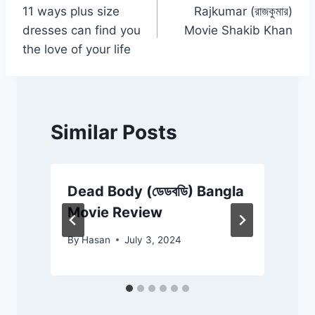
k
11 ways plus size
Rajkumar (রাজকুমার)
navigation
dresses can find you
Movie Shakib Khan
the love of your life
Similar Posts
Dead Body (ডেডবডি) Bangla
Movie Review
By
Hasan
July 3, 2024