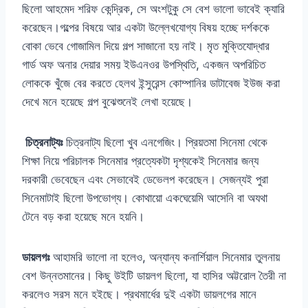
ছিলো আহমেদ শরিফ কেন্দ্রিক, সে অংশটুকু সে বেশ ভালো ভাবেই ক্যারি
করেছেন।গল্পের বিষয়ে আর একটা উল্লেখযোগ্য বিষয় হচ্ছে দর্শককে
বোকা ভেবে গোজামিল দিয়ে গল্প সাজানো হয় নাই। মৃত মুক্তিযোদ্ধার
গার্ড অফ অনার দেয়ার সময় ইউএনওর উপস্থিতি, একজন অপরিচিত
লোককে খুঁজে বের করতে হেলথ ইন্সুরেন্স কোম্পানির ডাটাবেজ ইউজ করা
দেখে মনে হয়েছে গল্প বুঝেশুনেই লেখা হয়েছে।
চিত্রনাট্যঃ
চিত্রনাট্য ছিলো খুব এনগেজিং। প্রিয়তমা সিনেমা থেকে
শিক্ষা নিয়ে পরিচালক সিনেমার প্রত্যেকটা দৃশ্যকেই সিনেমার জন্য
দরকারী ভেবেছেন এবং সেভাবেই ডেভেলপ করেছেন। সেজন্যই পুরা
সিনেমাটাই ছিলো উপভোগ্য। কোথায়ো একঘেয়েমি আসেনি বা অযথা
টেনে বড় করা হয়েছে মনে হয়নি।
ডায়লগঃ
আহামরি ভালো না হলেও, অন্যান্য কনার্শিয়াল সিনেমার তুলনায়
বেশ উন্নতমানের। কিছু উইটি ডায়লগ ছিলো, যা হাসির অট্টরোল তৈরী না
করলেও সরস মনে হইছে। প্রথমার্ধের দুই একটা ডায়লগের মানে