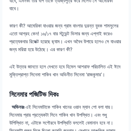
যাবে, এমনকী তার বাপ তাকে ত্যাজ্যপুত্র করে দিলেও সে আমেরিকা
যাবে।
কারণ কী? আমেরিকা যাওয়ার জন্য গ্রাম বাংলার দুরন্ত যুবক শামসুলের
এতো আগ্রহ কেন! ১৬/১৭ বার স্টুডেন্ট ভিসার জন্য এপ্লাই করেও
প্রত্যেকবার রিজেক্ট হয়েছে ছ্যাম। এখন অবৈধ উপায়ে হলেও সে যাওয়ার
জন্য মরিয়া হয়ে উঠেছে। এর কারণ কী?
এই উত্তর জানতে হলে দেখতে হবে হিমেল আশরাফ পরিচালিত এই ঈদে
মুক্তিপ্রাপ্ত সিনেমা শাকিব খান অভিনীত সিনেমা ‘রাজকুমার’।
সিনেমার পজিটিভ দিকঃ
অভিনয়ঃ
এই সিনেমাটাকে শাকিব খানের ওয়ান ম্যান শো বলা যায়।
সিনেমায় প্রায় প্রত্যেকটা সিনে শাকিব খান উপস্থিত। এবং শুধু
উপিস্থিত না, এটাকে সগৌরবে উপস্থিতি বললেই বেমানান হবে না।
সিনেমাটা শুরুর দিকে ছিলো কমেডি জনরার। সেখানে আঞ্চলিক ভাষায়