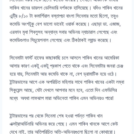
সাকিব খানের ডায়লগ ডেলিভারি দর্শককে হাসিয়েছে। যদিও শাকিব খানের
এন্ট্রি ৮/১০ টা কমার্শিয়াল বস্তাপচা বাংলা সিনেমার মতো ছিলো, তবুও
কমেডি অংশটুকু বেশ ভালো ভাবেই ওয়ার্ক করেছে। এছাড়া ডা. এজাজ,
এরফান মৃধা শিবলুসহ অন্যান্য সবার অভিনয় ন্যাচারাল লেগেছে এবং
কমেডিগুলাও সিচুয়েশনাল লেগেছে এবং ঠিকঠাকই ল্যান্ড করেছে।
সিনেমাটা ফার্স্ট হাফের কাছাকাছি চলে আসলে শাকিব খানের আমেরিকা
আসার কারণ একটু একটু প্রকাশ পেতে থাকে এবং সিনেমাটার জনরা চেঞ্জ
হয়ে যায়, সিনেমাটা আর কমেডি থাকে না, বেশ ড্রামাটিক হয়ে ওঠে।
ইন্টারভালের আগে এক অপরিচিত মহিলার সাথে শাকিব খানের একটা লম্বা
সিকুয়েন্স আছে, যেটা দেখলে আপনার মনে হবে, এতো দিন এফডিসির
মধ্যে অযথা লাফঝাপ মারা অভিনেতা শাকিব এমন অভিনয়ও পারে!
ইন্টারভালের পর থেকে সিনেমা শেষ হওয়া পর্যন্ত শাকিব খান
এক্সট্রাঅর্ডিনারি অভিনয় করে গেছে। এমন শাকিব খানকে আগে কেউ
দেখে নাই, তার অতিপরিচিত অতি-অভিনয়গুলো ছিলো না কোথায়ো।