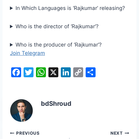
In Which Languages is ‘Rajkumar’ releasing?
Who is the director of ‘Rajkumar’?
Who is the producer of ‘Rajkumar’?
Join Telegram
F
T
W
X
Li
C
S
a
w
h
n
o
h
c
itt
at
k
p
ar
e
er
s
e
y
e
bdShroud
b
A
dI
Li
o
p
n
n
o
p
k
Post
PREVIOUS
NEXT