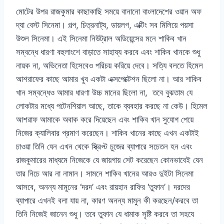
মোটের উপর রাজকুমার কাছাকাছি সময়ে বানানো বাংলাদেশের ওয়ান অফ
দ্যা বেস্ট সিনেমা। গল্প, চিত্রনাট্য, ডায়লগ, এক্টিং সব মিলিয়ে পয়সা
উশুল সিনেমা। এই সিনেমা নিউট্রাল অডিয়েন্সের মনে শাকিব খান
সম্বন্ধে ধারণা বহুলাংশে বাড়াতে সাহায্য করবে এবং শাকিব খানকে শুধু
নায়ক না, অভিনেতা হিসেবেও পরিচয় করিয়ে দেবে। সত্যি বলতে হিমেল
আশরাফের কাছে আমার খুব একটা এক্সপেক্টেশন ছিলো না। আর শাকিব
খান সম্বন্ধেও আমার ধারণা উচ্চ মানের ছিলো না, তবে বুঝতাম যে
লোকটার মধ্যে পটেনশিয়াল আছে, তাকে ব্যবহার করছে না কেউ। হিমেল
আশরাফ আমাকে অবাক করে দিয়েছেন এবং শাকিব খান সুযোগ পেয়ে
নিজের ক্যালিবার প্রমাণ করেছেন। শাকিব খানের কাছে এখন একটাই
চাওয়া তিনি যেন এখন থেকে স্ক্রিপ্ট চুজের ব্যাপারে সচেতন হন এবং
রাজকুমারের মাধ্যমে নিজেকে যে জায়গায় সেট করেছেন কোনভাবেই যেন
তার নিচে আর না নামান। সামনে শাকিব খানের আরও দুইটা সিনেমা
আসবে, অনন্য মামুনের ‘দরদ’ এবং রায়হান রাফির ‘তুফান’। দরদের
ব্যাপারে এখনই বলা যায় না, কারণ অনন্য মামুন কী করছেন/করবে তা
তিনি নিজেই জানেন শুধু। তবে তুফান যে ধামাক সৃষ্টি করবে তা সহযে