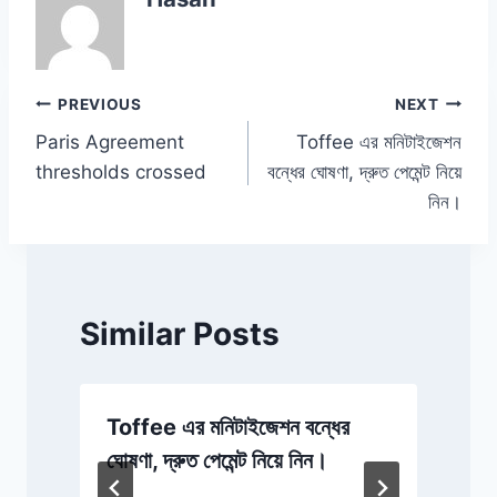
b
A
dI
Li
o
p
n
n
o
p
k
Post
PREVIOUS
NEXT
k
Paris Agreement
Toffee এর মনিটাইজেশন
navigation
thresholds crossed
বন্ধের ঘোষণা, দ্রুত পেমেন্ট নিয়ে
নিন।
Similar Posts
Toffee এর মনিটাইজেশন বন্ধের
৫
ঘোষণা, দ্রুত পেমেন্ট নিয়ে নিন।
র
ব