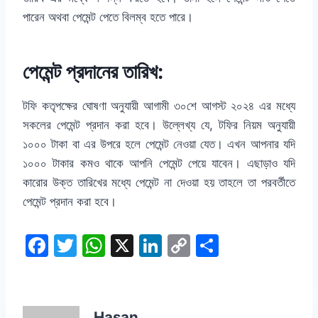
পারেন অথবা পেমেন্ট পেতে বিলম্ব হতে পারে।
পেমেন্ট প্রদানের তারিখ:
টফি কতৃপক্ষের ঘোষণা অনুযায়ী আগামী ৩০শে আগস্ট ২০২৪ এর মধ্যে
সকলের পেমেন্ট প্রদান করা হবে। উল্লেখ্য যে, টফির নিয়ম অনুযায়ী
১০০০ টাকা বা এর উপরে হলে পেমেন্ট নেওয়া যেত। এখন আপনার যদি
১০০০ টাকার কমও থাকে আপনি পেমেন্ট পেয়ে যাবেন। এছাড়াও যদি
কারোর উক্ত তারিখের মধ্যে পেমেন্ট না দেওয়া হয় তাহলে তা পরবর্তীতে
পেমেন্ট প্রদান করা হবে।
F
T
W
X
Li
C
S
a
w
h
n
o
h
c
itt
at
k
p
ar
e
er
s
e
y
e
Hasan