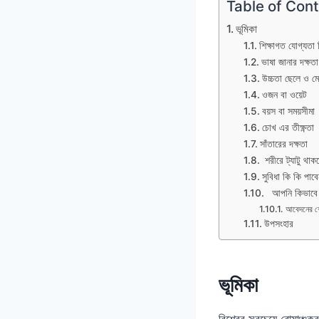
Table of Con
ভূমিকা
শিক্ষাগত যোগ্যতা
ভাষা জানার দক্ষতা
উচ্চতা ছেলে ও ম
ওজন বা ওয়েট
বয়স বা সময়সীমা
চোখ এর তীক্ষ্ণতা
সাঁতারের দক্ষতা
শরীরে ট্যাটু থা
সুবিধা কি কি পাব
আপনি কিভাবে আ
আবেদনের শে
উপসংহার
ভূমিকা
বিশ্বের সবচেয়ে রোমাঞ্চ