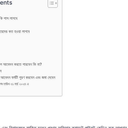
tents
 কি পাস লাগবে
েয়েদের কত হওয়া লাগবে
কলে আবেদন করতে পারবেন কি না?
েন
বেদন ফর্মটি পূরণ করবেন এবং জমা দেবেন
ষ তারিখ ৩১ মার্চ ২০২৪ এ
কর এবং বিলাসবহুল ব্যক্তি হলেন প্রথম অফিসার ক্যাডেট পাইলট কেভিন ক্রু আপনার 