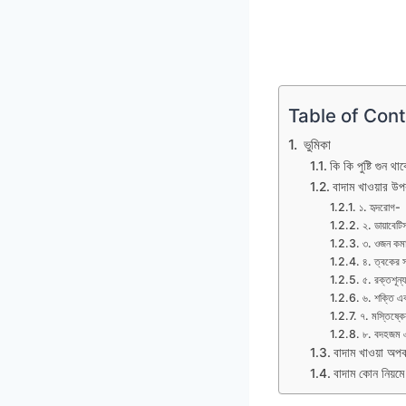
Table of Con
ভুমিকা
কি কি পুষ্টি গুন থ
বাদাম খাওয়ার উপ
১. হৃদরোগ-
২. ডায়াবেটি
৩. ওজন কমা
৪. ত্বকের 
৫. রক্তশূন্
৬. শক্তি এব
৭. মস্তিষ্কের 
৮. বদহজম এ
বাদাম খাওয়া অপ
বাদাম কোন নিয়মে