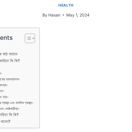
HEALTH
By
Hasan
May 1, 2024
tents
াকে কাঠ বাদামে
কারিতা কি কি?
স-
নোর ব্যবস্থাপনা-
সমস্যা-
যতা-
ং হাড়-
স্বাস্থ্য এবং মানসিক স্বাস্থ্য-
বং কোষ্ঠকাঠিন্য-
কারিতা কি কি?
 খাবেন?