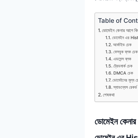
Table of Con
ডোমেইন কেনার আগে কি
ডোমেইন এর His
আর্কাইভ চেক
ফেসবুক ব্লক চেক
এডসেন্স ব্লক
ট্রেডমার্ক চেক
DMCA চেক
ডোমেইনের মূল্য চ
স্যাডন্যেস রেকর্
শেষকথা
ডোমেইন কেনার
ডোমেইন এর His