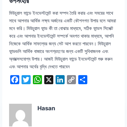
উপসংহার
মিউচুয়াল ফান্ডে ইনভেস্টমেন্ট করা সম্পদ তৈরি করার এবং সময়ের সাথে
সাথে আপনার আর্থিক লক্ষ্য অর্জনের একটি কৌশলগত উপায় বলে আমরা
মনে করি। মিউচুয়াল ফান্ড কী তা বোঝার মাধ্যমে, সঠিক ফান্ডস সিলেক্ট
করে এবং আপনার ইনভেস্টমেন্ট সম্পর্কে অবগত থাকার মাধ্যমে, আপনি
নিজেকে আর্থিক সাফল্যের জন্য সেট আপ করতে পারবেন। মিউচুয়াল
ফান্ডগুলি আর্থিক বাজারে অংশগ্রহণের জন্য একটি সুবিধাজনক এবং
অ্যাক্সেসযোগ্য উপায়। আজই মিউচুয়াল ফান্ডে ইনভেস্টমেন্ট শুরু করুন
এবং আপনার অর্থের বৃদ্ধি দেখতে পারবেন
F
T
W
X
Li
C
S
a
w
h
n
o
h
c
itt
at
k
p
ar
e
er
s
e
y
e
Hasan
b
A
dI
Li
o
p
n
n