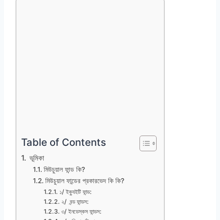
Table of Contents
ভূমিকা
মিউচুয়াল ফান্ড কি?
মিউচুয়াল ফান্ডের প্রকারভেদ কি কি?
১/ ইক্যুইটি ফান্ড:
২/ বন্ড ফান্ডস:
৩/ ইনডেস্কস ফান্ডস: