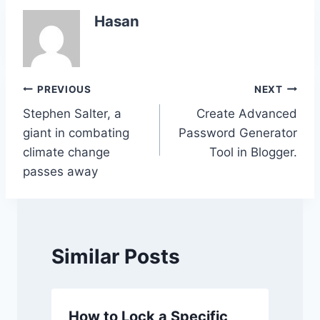
e
er
s
e
y
e
Hasan
b
A
dI
Li
o
p
n
n
o
p
k
Post
PREVIOUS
NEXT
k
Stephen Salter, a
Create Advanced
navigation
giant in combating
Password Generator
climate change
Tool in Blogger.
passes away
Similar Posts
How to Lock a Specific