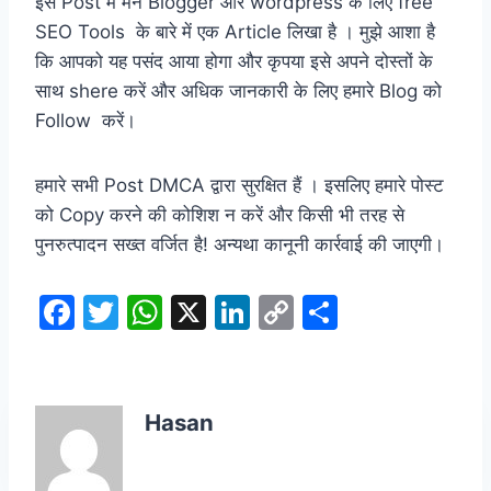
इस Post में मैंने Blogger और wordpress के लिए free
SEO Tools के बारे में एक Article लिखा है । मुझे आशा है
कि आपको यह पसंद आया होगा और कृपया इसे अपने दोस्तों के
साथ shere करें और अधिक जानकारी के लिए हमारे Blog को
Follow करें।
हमारे सभी Post DMCA द्वारा सुरक्षित हैं । इसलिए हमारे पोस्ट
को Copy करने की कोशिश न करें और किसी भी तरह से
पुनरुत्पादन सख्त वर्जित है! अन्यथा कानूनी कार्रवाई की जाएगी।
F
T
W
X
Li
C
S
a
w
h
n
o
h
c
itt
at
k
p
ar
e
er
s
e
y
e
Hasan
b
A
dI
Li
o
p
n
n