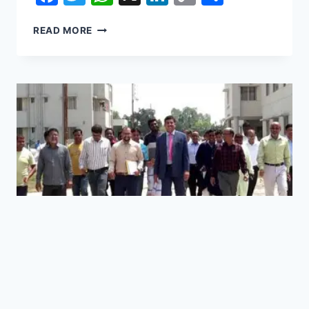
Link
পাগলা
READ MORE
মসজিদের
দানবাক্সে
মিলল
রেকর্ড
৯
কোটি
১৭
লাখ
টাকা
BLOGGER TEMPLATE
|
GAMING CONSOLE REVIEW
|
JOBS CIRCULAR