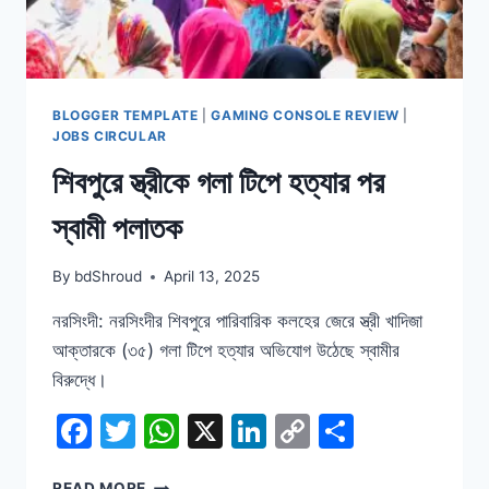
BLOGGER TEMPLATE
|
GAMING CONSOLE REVIEW
|
JOBS CIRCULAR
শিবপুরে স্ত্রীকে গলা টিপে হত্যার পর
স্বামী পলাতক
By
bdShroud
April 13, 2025
নরসিংদী: নরসিংদীর শিবপুরে পারিবারিক কলহের জেরে স্ত্রী খাদিজা
আক্তারকে (৩৫) গলা টিপে হত্যার অভিযোগ উঠেছে স্বামীর
বিরুদ্ধে।
Facebook
Twitter
WhatsApp
X
LinkedIn
Copy
Share
Link
শিবপুরে
READ MORE