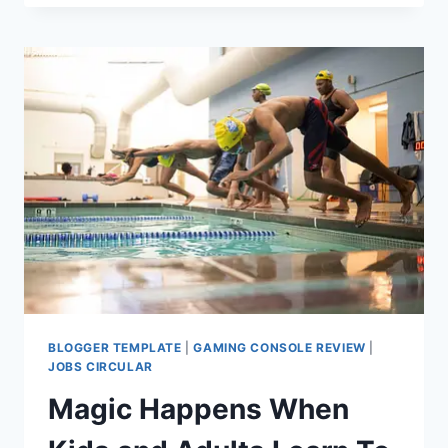
WAS
FROZEN
FOR
10
DAYS.
COULD
SURGEONS
TRANSPLANT
IT?
BLOGGER TEMPLATE
|
GAMING CONSOLE REVIEW
|
JOBS CIRCULAR
Magic Happens When