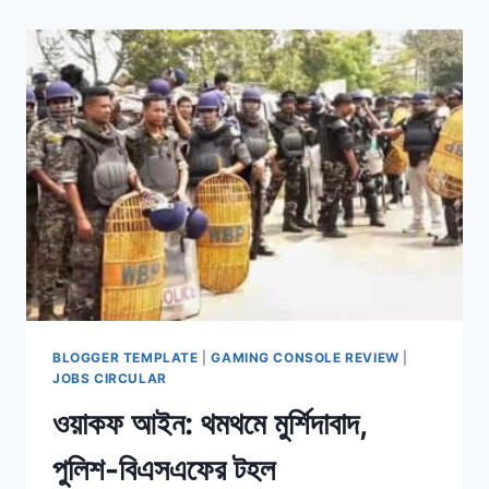
১৯
জনের
দেশত্যাগে
নিষেধাজ্ঞা
BLOGGER TEMPLATE
|
GAMING CONSOLE REVIEW
|
JOBS CIRCULAR
ওয়াকফ আইন: থমথমে মুর্শিদাবাদ,
পুলিশ-বিএসএফের টহল