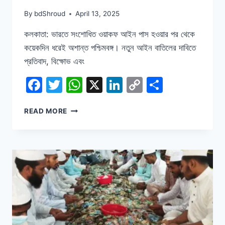
By
bdShroud
April 13, 2025
কলকাতা: ভারতে সংশোধিত ওয়াকফ আইন পাস হওয়ার পর থেকে
কয়েকদিন ধরেই অশান্ত পশ্চিমবঙ্গ। নতুন আইন বাতিলের দাবিতে
প্রতিবাদ, বিক্ষোভ এবং
Facebook
Twitter
WhatsApp
X
LinkedIn
Copy
Share
Link
ওয়াকফ
READ MORE
আইন:
থমথমে
মুর্শিদাবাদ,
পুলিশ-
বিএসএফের
টহল