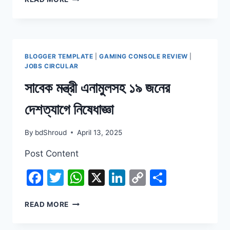
স্ত্রীকে
গলা
টিপে
হত্যার
পর
BLOGGER TEMPLATE
|
GAMING CONSOLE REVIEW
|
স্বামী
JOBS CIRCULAR
পলাতক
সাবেক মন্ত্রী এনামুলসহ ১৯ জনের
দেশত্যাগে নিষেধাজ্ঞা
By
bdShroud
April 13, 2025
Post Content
Facebook
Twitter
WhatsApp
X
LinkedIn
Copy
Share
Link
সাবেক
READ MORE
মন্ত্রী
এনামুলসহ