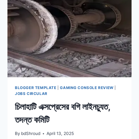
রক্ষার
শিক্ষা
দেয়’
BLOGGER TEMPLATE
|
GAMING CONSOLE REVIEW
|
JOBS CIRCULAR
চিলাহাটি এক্সপ্রেসের বগি লাইনচ্যুত,
তদন্ত কমিটি
By
bdShroud
April 13, 2025