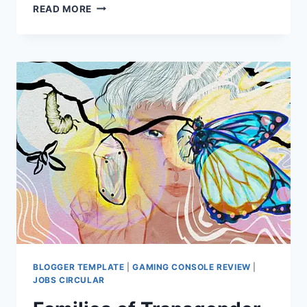
MAGIC
READ MORE
HAPPENS
WHEN
KIDS
AND
ADULTS
LEARN
TO
SWIM.
TRAGEDY
CAN
STRIKE
IF
THEY
DON’T.
BLOGGER TEMPLATE
|
GAMING CONSOLE REVIEW
|
JOBS CIRCULAR