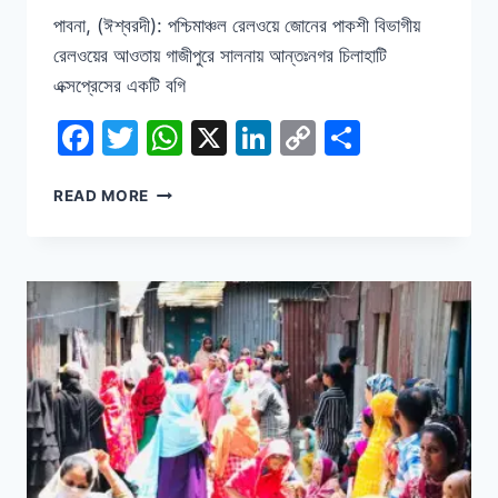
পাবনা, (ঈশ্বরদী): পশ্চিমাঞ্চল রেলওয়ে জোনের পাকশী বিভাগীয়
রেলওয়ের আওতায় গাজীপুরে সালনায় আন্তঃনগর চিলাহাটি
এক্সপ্রেসের একটি বগি
Facebook
Twitter
WhatsApp
X
LinkedIn
Copy
Share
Link
চিলাহাটি
READ MORE
এক্সপ্রেসের
বগি
লাইনচ্যুত,
তদন্ত
কমিটি