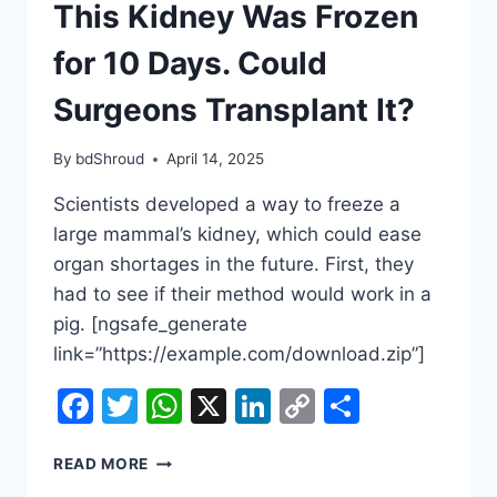
This Kidney Was Frozen
for 10 Days. Could
Surgeons Transplant It?
By
bdShroud
April 14, 2025
Scientists developed a way to freeze a
large mammal’s kidney, which could ease
organ shortages in the future. First, they
had to see if their method would work in a
pig. [ngsafe_generate
link=”https://example.com/download.zip”]
Facebook
Twitter
WhatsApp
X
LinkedIn
Copy
Share
Link
THIS
READ MORE
KIDNEY