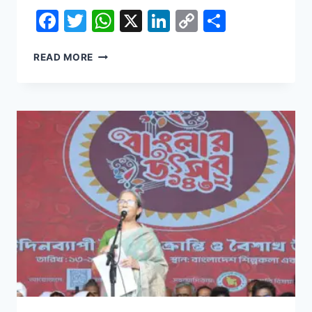
Facebook
Twitter
WhatsApp
X
LinkedIn
Copy
Share
Link
GLOBAL
READ MORE
WARMING
IS
MELTING
ARCTIC
SEA
ICE.
CAN
SCIENCE
REFREEZE
IT?