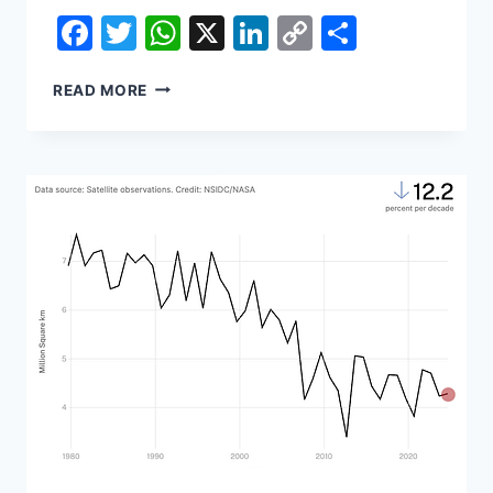
Facebook
Twitter
WhatsApp
X
LinkedIn
Copy
Share
Link
FAMILIES
READ MORE
OF
TRANSGENDER
YOUTH
NO
LONGER
VIEW
COLORADO
AS
A
HAVEN
FOR
GENDER-
AFFIRMING
CARE