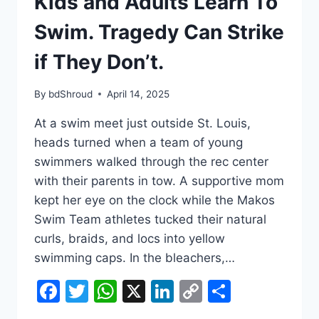
Kids and Adults Learn To
Swim. Tragedy Can Strike
if They Don’t.
By
bdShroud
April 14, 2025
At a swim meet just outside St. Louis,
heads turned when a team of young
swimmers walked through the rec center
with their parents in tow. A supportive mom
kept her eye on the clock while the Makos
Swim Team athletes tucked their natural
curls, braids, and locs into yellow
swimming caps. In the bleachers,…
Facebook
Twitter
WhatsApp
X
LinkedIn
Copy
Share
Link