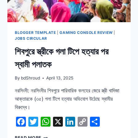
BLOGGER TEMPLATE
|
GAMING CONSOLE REVIEW
|
JOBS CIRCULAR
শিবপুরে স্ত্রীকে গলা টিপে হত্যার পর
স্বামী পলাতক
By
bdShroud
April 13, 2025
নরসিংদী: নরসিংদীর শিবপুরে পারিবারিক কলহের জেরে স্ত্রী খাদিজা
আক্তারকে (৩৫) গলা টিপে হত্যার অভিযোগ উঠেছে স্বামীর
বিরুদ্ধে।
Facebook
Twitter
WhatsApp
X
LinkedIn
Copy
Share
Link
শিবপুরে
READ MORE