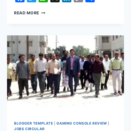
Link
পাগলা
READ MORE
মসজিদের
দানবাক্সে
মিলল
রেকর্ড
৯
কোটি
১৭
লাখ
টাকা
BLOGGER TEMPLATE
|
GAMING CONSOLE REVIEW
|
JOBS CIRCULAR