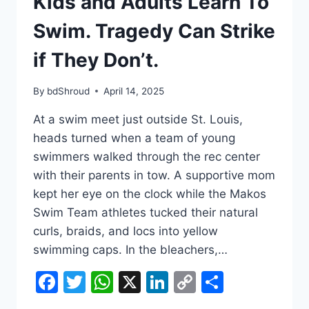
Kids and Adults Learn To
Swim. Tragedy Can Strike
if They Don’t.
By
bdShroud
April 14, 2025
At a swim meet just outside St. Louis,
heads turned when a team of young
swimmers walked through the rec center
with their parents in tow. A supportive mom
kept her eye on the clock while the Makos
Swim Team athletes tucked their natural
curls, braids, and locs into yellow
swimming caps. In the bleachers,…
Facebook
Twitter
WhatsApp
X
LinkedIn
Copy
Share
Link