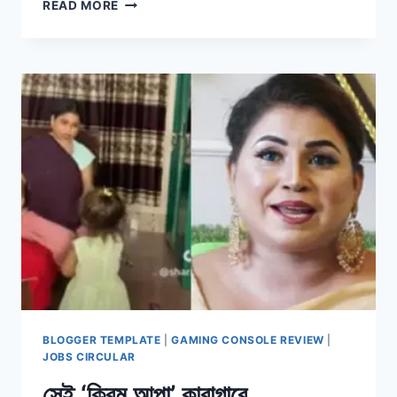
জামালপুরে
READ MORE
ধানের
আড়ালে
গাঁজা
চাষ,
যুবক
আটক
BLOGGER TEMPLATE
|
GAMING CONSOLE REVIEW
|
JOBS CIRCULAR
সেই ‘ক্রিম আপা’ কারাগারে