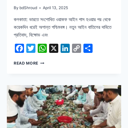
By
bdShroud
April 13, 2025
কলকাতা: ভারতে সংশোধিত ওয়াকফ আইন পাস হওয়ার পর থেকে
কয়েকদিন ধরেই অশান্ত পশ্চিমবঙ্গ। নতুন আইন বাতিলের দাবিতে
প্রতিবাদ, বিক্ষোভ এবং
Facebook
Twitter
WhatsApp
X
LinkedIn
Copy
Share
Link
ওয়াকফ
READ MORE
আইন:
থমথমে
মুর্শিদাবাদ,
পুলিশ-
বিএসএফের
টহল