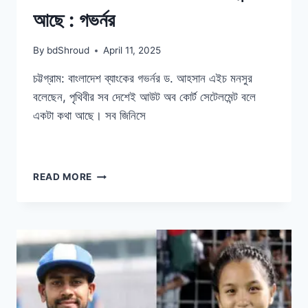
আছে : গভর্নর
By
bdShroud
April 11, 2025
চট্টগ্রাম: বাংলাদেশ ব্যাংকের গভর্নর ড. আহসান এইচ মনসুর
বলেছেন, পৃথিবীর সব দেশেই আউট অব কোর্ট সেটেলমেন্ট বলে
একটা কথা আছে। সব জিনিসে
সব
READ MORE
দেশেই
আউট
অব
কোর্ট
সেটেলমেন্ট
আছে
:
গভর্নর