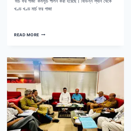
‘মার্চ ফর গাজা’ কর্মসূচি পালন করা হয়েছে। বিভিন্ন স্থান থেকে
খণ্ড খণ্ড মার্চ ফর গাজা
মার্চ
READ MORE
ফর
গাজা:
ফিরতি
পথেও
স্লোগান-
মিছিলে
উজ্জীবিত
জনতা
মার্চ
ফর
গাজা