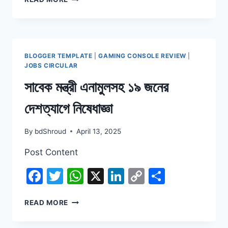
স্ত্রীকে
গলা
টিপে
হত্যার
পর
BLOGGER TEMPLATE
|
GAMING CONSOLE REVIEW
|
স্বামী
JOBS CIRCULAR
পলাতক
সাবেক মন্ত্রী এনামুলসহ ১৯ জনের
দেশত্যাগে নিষেধাজ্ঞা
By
bdShroud
April 13, 2025
Post Content
Facebook
Twitter
WhatsApp
X
LinkedIn
Copy
Share
Link
সাবেক
READ MORE
মন্ত্রী
এনামুলসহ