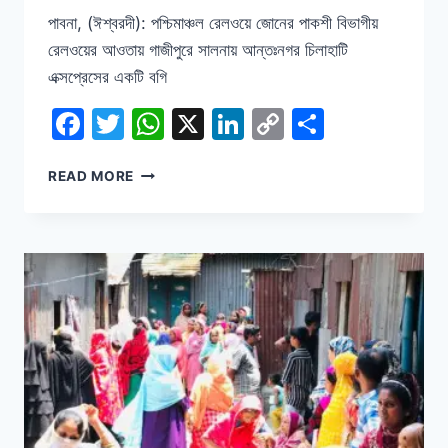
পাবনা, (ঈশ্বরদী): পশ্চিমাঞ্চল রেলওয়ে জোনের পাকশী বিভাগীয়
রেলওয়ের আওতায় গাজীপুরে সালনায় আন্তঃনগর চিলাহাটি
এক্সপ্রেসের একটি বগি
Facebook
Twitter
WhatsApp
X
LinkedIn
Copy
Share
Link
চিলাহাটি
READ MORE
এক্সপ্রেসের
বগি
লাইনচ্যুত,
তদন্ত
কমিটি