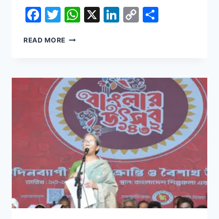
Facebook
Twitter
WhatsApp
X
LinkedIn
Copy
Share
Link
GLOBAL
READ MORE
WARMING
IS
MELTING
ARCTIC
SEA
ICE.
CAN
SCIENCE
REFREEZE
IT?