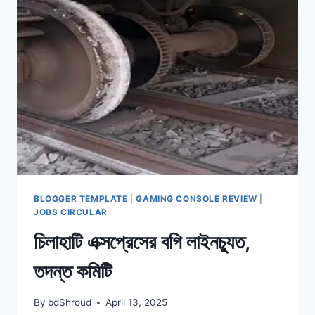
রক্ষার
শিক্ষা
দেয়’
BLOGGER TEMPLATE
|
GAMING CONSOLE REVIEW
|
JOBS CIRCULAR
চিলাহাটি এক্সপ্রেসের বগি লাইনচ্যুত,
তদন্ত কমিটি
By
bdShroud
April 13, 2025