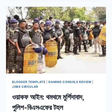
১৯
জনের
দেশত্যাগে
নিষেধাজ্ঞা
BLOGGER TEMPLATE
|
GAMING CONSOLE REVIEW
|
JOBS CIRCULAR
ওয়াকফ আইন: থমথমে মুর্শিদাবাদ,
পুলিশ-বিএসএফের টহল