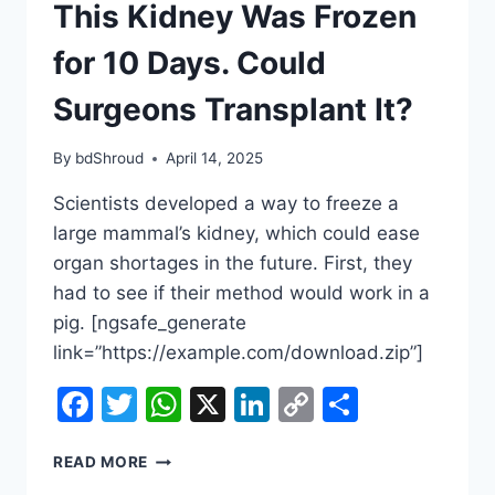
This Kidney Was Frozen
for 10 Days. Could
Surgeons Transplant It?
By
bdShroud
April 14, 2025
Scientists developed a way to freeze a
large mammal’s kidney, which could ease
organ shortages in the future. First, they
had to see if their method would work in a
pig. [ngsafe_generate
link=”https://example.com/download.zip”]
Facebook
Twitter
WhatsApp
X
LinkedIn
Copy
Share
Link
THIS
READ MORE
KIDNEY