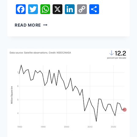
Facebook
Twitter
WhatsApp
X
LinkedIn
Copy
Share
Link
FAMILIES
READ MORE
OF
TRANSGENDER
YOUTH
NO
LONGER
VIEW
COLORADO
AS
A
HAVEN
FOR
GENDER-
AFFIRMING
CARE