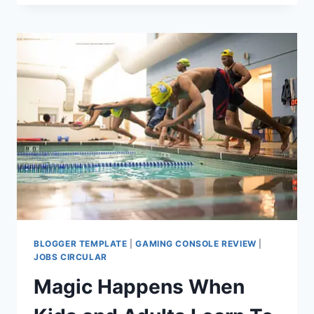
WAS
FROZEN
FOR
10
DAYS.
COULD
SURGEONS
TRANSPLANT
IT?
BLOGGER TEMPLATE
|
GAMING CONSOLE REVIEW
|
JOBS CIRCULAR
Magic Happens When