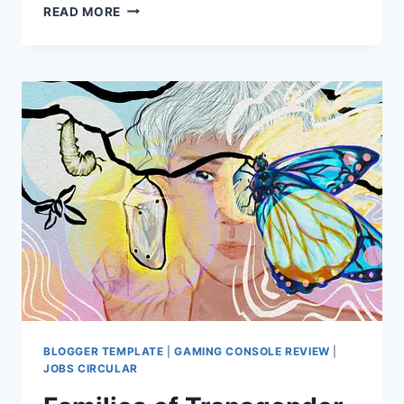
MAGIC
READ MORE
HAPPENS
WHEN
KIDS
AND
ADULTS
LEARN
TO
SWIM.
TRAGEDY
CAN
STRIKE
IF
THEY
DON’T.
BLOGGER TEMPLATE
|
GAMING CONSOLE REVIEW
|
JOBS CIRCULAR