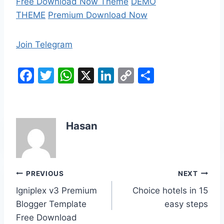
Free Download Now Theme
DEMO
THEME
Premium Download Now
Join Telegram
F
T
W
X
Li
C
S
a
w
h
n
o
h
c
itt
at
k
p
ar
e
er
s
e
y
e
Hasan
b
A
dI
Li
o
p
n
n
o
p
k
Post
PREVIOUS
NEXT
k
Igniplex v3 Premium
Choice hotels in 15
navigation
Blogger Template
easy steps
Free Download