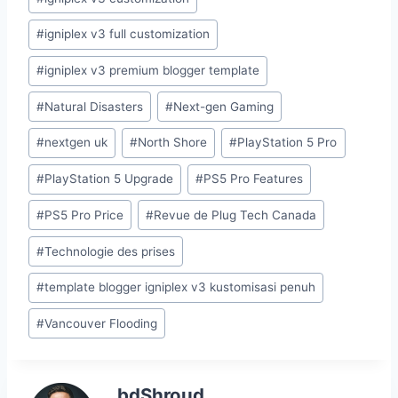
#
igniplex v3 full customization
#
igniplex v3 premium blogger template
#
Natural Disasters
#
Next-gen Gaming
#
nextgen uk
#
North Shore
#
PlayStation 5 Pro
#
PlayStation 5 Upgrade
#
PS5 Pro Features
#
PS5 Pro Price
#
Revue de Plug Tech Canada
#
Technologie des prises
#
template blogger igniplex v3 kustomisasi penuh
#
Vancouver Flooding
bdShroud