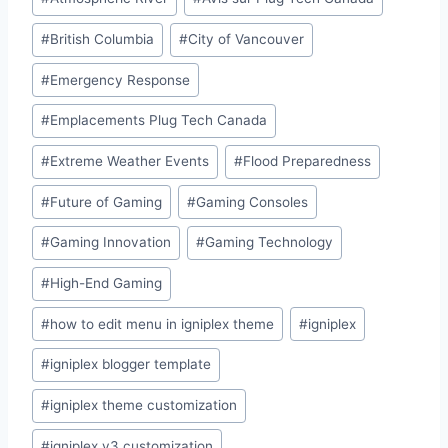
e
er
s
e
y
e
Tags:
b
A
dI
Li
#
British Columbia
#
City of Vancouver
o
p
n
n
#
Emergency Response
o
p
k
#
Emplacements Plug Tech Canada
k
#
Extreme Weather Events
#
Flood Preparedness
#
Future of Gaming
#
Gaming Consoles
#
Gaming Innovation
#
Gaming Technology
#
High-End Gaming
#
how to edit menu in igniplex theme
#
igniplex
#
igniplex blogger template
#
igniplex theme customization
#
igniplex v3 customization