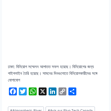
ঢাকা: বিনিয়োগ সম্মেলন আপাতত সফল হয়েছে। বিনিয়োগের জন্য
পাইপলাইন তৈরি হয়েছে। সামনের দিনগুলোতে বিনিয়োগকারীদের সঙ্গে
যোগাযোগ
F
T
W
X
Li
C
S
a
w
h
n
o
h
c
itt
at
k
p
ar
Post
#
Atmospheric River
#
Avis sur Plug Tech Canada