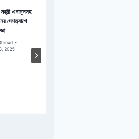
মন্ত্রী এনামুলসহ
ের দেশত্যাগে
্ঞা
Shroud
13, 2025
‘চৈত্র সংক্রান্তি
আমাদের প্রাণ-প্রকৃতি
রক্ষার শিক্ষা দেয়’
By
bdShroud
April 13, 2025