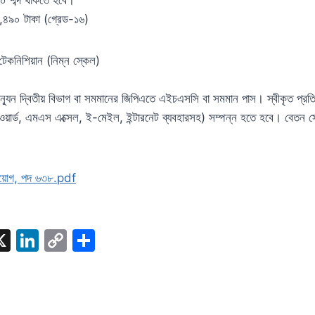
৪৯০ টাকা (গ্রেড-১৬)
 টেকনিশিয়ান (নিম্ন স্কেল)
 অন্যূন দ্বিতীয় বিভাগ বা সমমানের জিপিএতে এইচএসসি বা সমমান পাস। স্বীকৃত প্রতি
ওয়ার্ড, এমএস এক্সেল, ই-মেইল, ইন্টারনেট ব্যবহারসহ) সম্পন্ন হতে হবে। বেত
নিয়োগ, পদ ৬৩৮.pdf
W
X
Li
C
S
n
o
h
t
k
p
ar
e
y
e