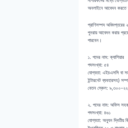
নাগরিকদের মধ্যে যোগ্যতাসম
অনলাইনে আবেদন করতে
প্রাণিসম্পদ অধিদপ্তরের ২
পুনরায় আবেদন করার প্রয
পারবেন।
১. পদের নাম: ক্যাশিয়ার
পদসংখ্যা: ৫৪
যোগ্যতা: এইচএসসি বা সম
ইন্টারনেট ব্যবহারসহ) সম
বেতন স্কেল: ৯,৩০০-২২,
২. পদের নাম: অফিস সহকার
পদসংখ্যা: ৪৬১
যোগ্যতা: অন্যূন দ্বিতীয় 
ইংরেজিতে ২০ ও বাংলায় ২