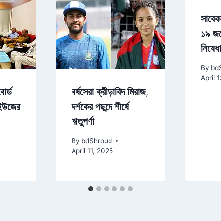
সাবেক 
১৯ জন
নিষেধাজ
By
bd
April 
োর্ড
বর্ষসেরা ক্রীড়াবিদ মিরাজ,
ফইউজের
দর্শকের পছন্দে শীর্ষে
ঋতুপর্ণা
By
bdShroud
April 11, 2025