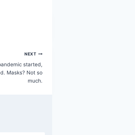
NEXT
 pandemic started,
und. Masks? Not so
much.