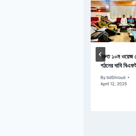
সেই ‘ক্রিম আপা’
দ্রুত ১০ম ওয়েজ ব
কারাগারে
গঠনের দাবি বিএ
By
bdShroud
By
bdShroud
April 11, 2025
April 12, 2025