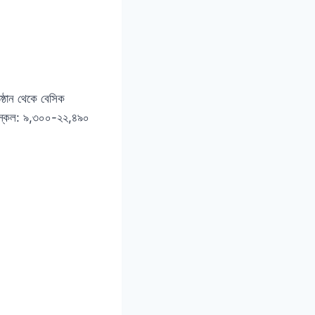
ষ্ঠান থেকে বেসিক
ন স্কেল: ৯,৩০০-২২,৪৯০