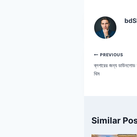
b
A
o
p
bdS
o
p
k
Post
PREVIOUS
ব্লগারের জন্য ডাউনলোড
navigatio
থিম
Similar Po