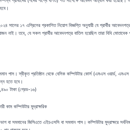
্পন্ন প্রার্থীদের (পদের পার্শ্বে বর্ণিত) শর্ত সাপেক্ষে আবেদন আহ্বান করা হয়েছে। আগ
 হবে।
০২৪ সালের ১৭ এপ্রিলের প্রকাশিত নিয়োগ বিজ্ঞপ্তি অনুযায়ী যে প্রার্থীর আবেদনপত্
়োজন নাই। তবে, যে সকল প্রার্থীর আবেদনপত্র বাতিল হয়েছিল তারা বিধি মোতাবেক
মান পাস। স্বীকৃত প্রতিষ্ঠান থেকে বেসিক কম্পিউটার কোর্স (এমএস ওয়ার্ড, এমএস
্পন্ন হতে হবে।
৪৯০ টাকা (গ্রেড-১৬)
ী কাম কম্পিউটার মুদ্রাক্ষরিক
বিভাগ বা সমমানের জিপিএতে এইচএসসি বা সমমান পাস। কম্পিউটার মুদ্রাক্ষরে সর্বনিম
০ শব্দ থাকতে হবে।